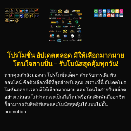
โปรโมชั่น อัปเดตตลอด มีให้เลือกมากมาย
โดนใจสายปั่น – รับโบนัสสุดคุ้มทุกวัน!
หากคุณกำลังมองหา โปรโมชั่นเด็ด ๆ สำหรับการเดิมพัน
ออนไลน์ คือตัวเลือกที่ดีที่สุดสำหรับคุณ! เพราะที่นี่ อัปเดตโปร
โมชั่นตลอดเวลา มีให้เลือกมากมาย และ โดนใจสายปั่นสล็อต
อย่างแน่นอน ไม่ว่าคุณจะเป็นมือใหม่หรือนักเดิมพันมืออาชีพ
ก็สามารถรับสิทธิพิเศษและโบนัสสุดคุ้มได้แบบไม่อั้น
promotion