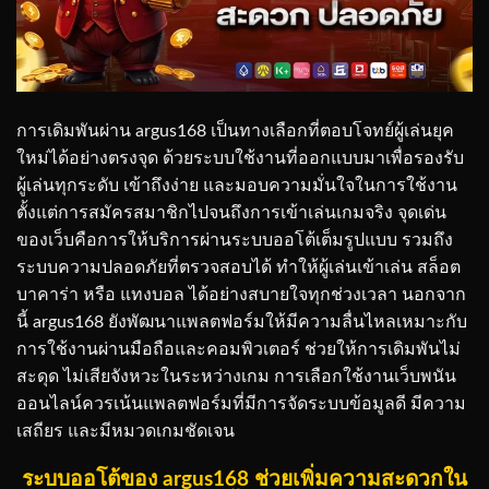
การเดิมพันผ่าน argus168 เป็นทางเลือกที่ตอบโจทย์ผู้เล่นยุค
ใหม่ได้อย่างตรงจุด ด้วยระบบใช้งานที่ออกแบบมาเพื่อรองรับ
ผู้เล่นทุกระดับ เข้าถึงง่าย และมอบความมั่นใจในการใช้งาน
ตั้งแต่การสมัครสมาชิกไปจนถึงการเข้าเล่นเกมจริง จุดเด่น
ของเว็บคือการให้บริการผ่านระบบออโต้เต็มรูปแบบ รวมถึง
ระบบความปลอดภัยที่ตรวจสอบได้ ทำให้ผู้เล่นเข้าเล่น สล็อต
บาคาร่า หรือ แทงบอล ได้อย่างสบายใจทุกช่วงเวลา นอกจาก
นี้ argus168 ยังพัฒนาแพลตฟอร์มให้มีความลื่นไหลเหมาะกับ
การใช้งานผ่านมือถือและคอมพิวเตอร์ ช่วยให้การเดิมพันไม่
สะดุด ไม่เสียจังหวะในระหว่างเกม การเลือกใช้งานเว็บพนัน
ออนไลน์ควรเน้นแพลตฟอร์มที่มีการจัดระบบข้อมูลดี มีความ
เสถียร และมีหมวดเกมชัดเจน
ระบบออโต้ของ argus168 ช่วยเพิ่มความสะดวกใน