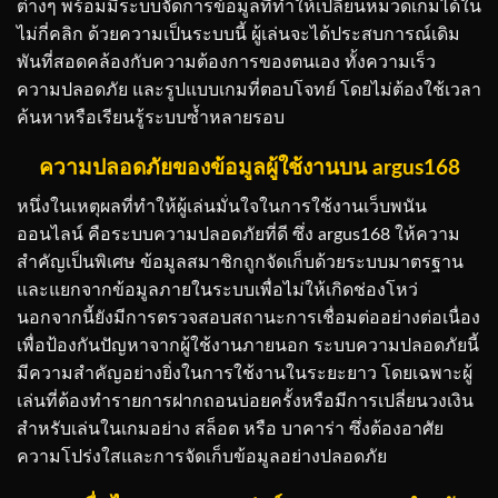
ต่างๆ พร้อมมีระบบจัดการข้อมูลที่ทำให้เปลี่ยนหมวดเกมได้ใน
ไม่กี่คลิก ด้วยความเป็นระบบนี้ ผู้เล่นจะได้ประสบการณ์เดิม
พันที่สอดคล้องกับความต้องการของตนเอง ทั้งความเร็ว
ความปลอดภัย และรูปแบบเกมที่ตอบโจทย์ โดยไม่ต้องใช้เวลา
ค้นหาหรือเรียนรู้ระบบซ้ำหลายรอบ
ความปลอดภัยของข้อมูลผู้ใช้งานบน argus168
หนึ่งในเหตุผลที่ทำให้ผู้เล่นมั่นใจในการใช้งานเว็บพนัน
ออนไลน์ คือระบบความปลอดภัยที่ดี ซึ่ง argus168 ให้ความ
สำคัญเป็นพิเศษ ข้อมูลสมาชิกถูกจัดเก็บด้วยระบบมาตรฐาน
และแยกจากข้อมูลภายในระบบเพื่อไม่ให้เกิดช่องโหว่
นอกจากนี้ยังมีการตรวจสอบสถานะการเชื่อมต่ออย่างต่อเนื่อง
เพื่อป้องกันปัญหาจากผู้ใช้งานภายนอก ระบบความปลอดภัยนี้
มีความสำคัญอย่างยิ่งในการใช้งานในระยะยาว โดยเฉพาะผู้
เล่นที่ต้องทำรายการฝากถอนบ่อยครั้งหรือมีการเปลี่ยนวงเงิน
สำหรับเล่นในเกมอย่าง สล็อต หรือ บาคาร่า ซึ่งต้องอาศัย
ความโปร่งใสและการจัดเก็บข้อมูลอย่างปลอดภัย