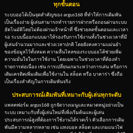
ทุกขั้นตอน
ระบบออโต้เป็นจุดสำคัญของ argus168 ที่ทำให้การเดิมพัน
เป็นเรื่องง่าย ผู้เล่นสามารถทำรายการฝากหรือถอนผ่านระบบ
อัตโนมัติโดยไม่ต้องผ่านเจ้าหน้าที่ ซึ่งช่วยลดขั้นตอนและเวลา
รอ ระบบนี้ออกแบบมาให้รองรับการใช้งานทั้งในช่วงเวลาที่มี
ผู้เล่นจำนวนมากและช่วงเวลาปกติ โดยยังคงความแม่นยำ
ของข้อมูลไว้ทั้งหมด ความลื่นไหลของระบบออโต้ช่วยเพิ่ม
ความมั่นใจในการใช้งาน โดยเฉพาะในช่วงเวลาที่ต้องทำ
รายการต่อเนื่อง เช่น การเปลี่ยนเกมระหว่างการเล่น หรือการ
เติมเครดิตเพิ่มเติมเพื่อใช้งานใน สล็อต หรือ บาคาร่า ซึ่งถือ
เป็นเรื่องสำคัญในการเดิมพันจริง
ประสบการณ์เดิมพันที่เหมาะกับผู้เล่นทุกระดับ
แพลตฟอร์ม argus168 ถูกจัดวางเมนูและหมวดหมู่อย่างเป็น
ระบบ เหมาะกับทั้งผู้เล่นใหม่ที่เพิ่งเริ่มต้นและผู้เล่น
ประสบการณ์สูงที่ต้องการใช้งานได้รวดเร็ว ตัวเลือกการเดิม
พันมีความหลากหลาย เช่น แทงบอล สล็อต และเกมแนวไพ่