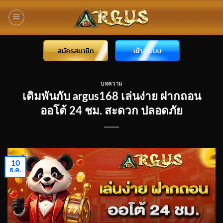
Skip
to
content
บทความ
เดิมพันกับ argus168 เล่นง่าย ฝากถอน
ออโต้ 24 ชม. สะดวก ปลอดภัย
10
ธ.ค.